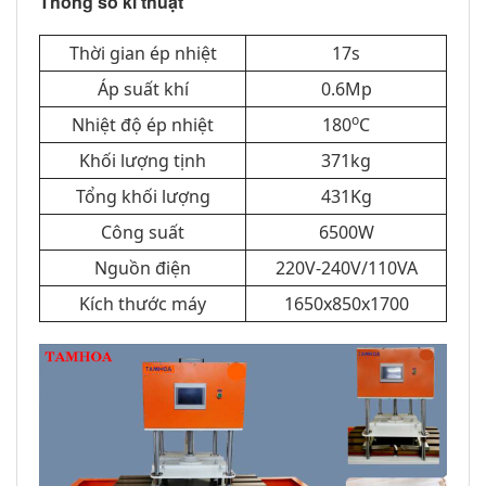
Thông số kĩ thuật
Thời gian ép nhiệt
17s
Áp suất khí
0.6Mp
o
Nhiệt độ ép nhiệt
180
C
Khối lượng tịnh
371kg
Tổng khối lượng
431Kg
Công suất
6500W
Nguồn điện
220V-240V/110VA
Kích thước máy
1650x850x1700