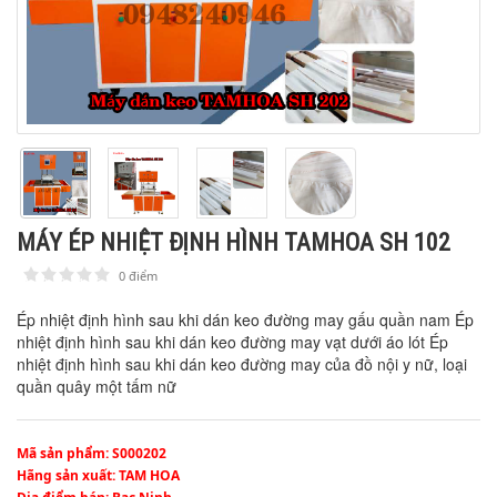
MÁY ÉP NHIỆT ĐỊNH HÌNH TAMHOA SH 102
0 điểm
1
2
3
4
5
Ép nhiệt định hình sau khi dán keo đường may gấu quần nam Ép
nhiệt định hình sau khi dán keo đường may vạt dưới áo lót Ép
nhiệt định hình sau khi dán keo đường may của đồ nội y nữ, loại
quần quây một tấm nữ
Mã sản phẩm
: S000202
Hãng sản xuất
: TAM HOA