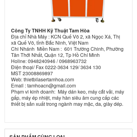
Công Ty TNHH Kỹ Thuật Tam Hòa
Địa chỉ Nhà Máy : KCN Quế Võ 2, xã Ngọc Xá, Thị
xã Quế Võ, tỉnh Bắc Ninh, Việt Nam
Chi Nhánh Miền Nam : 601 Trường Chinh, Phường
Tân Thới Nhất, Quận 12, Tp Hồ Chí Minh
Holine: 0948240946 / 0968963732
Điện thoại/ Fax 0222-3634 129/ 3634 130
MST 23008869897
Web: thietbilasertamhoa.com
Email : tamhoacn@gmail.com
Phạm vi kinh doanh: Máy dán keo, máy cắt vải, máy
gấp, máy ép nhiệt, máy hàn siêu âm cung cấp các
thiết bị sản xuất trong ngành may mặc, da, giày dép.
SẢN PHẨM CÙNG LOẠI