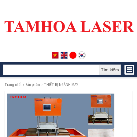
Tìm kiếm
Trang nhất
›
Sản phẩm
›
THIẾT BỊ NGÀNH MAY