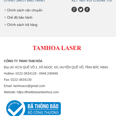
CHÍNH SÁCH BẢO HÀNH
KẾT NỐI VỚI CHÚNG TÔI
Chính sách vận chuyển
Chế độ bảo hành
Chính sách trả hàng
CÔNG TY TNHH TAM HÒA
Địa chỉ: KCN QUẾ VÕ 2, XÃ NGỌC XÁ, HUYỆN QUẾ VÕ, TỈNH BẮC NINH.
Hotline: 0222-3634129 - 0948 240946
Fax: 0222-3634130
Email: tamhoacn@gmail.com
Website: https://thietbilasertamhoa.com