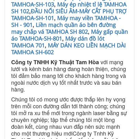
,
TAMHOA-SH-103
Máy ép nhiệt tỉ lệ TAMHOA
,
SH 102
ĐẦU NỐI SIÊU ÂM-MÁY CẮT PHỤ TRỢ
,
TAMHOA-SH-101
Máy may viền TAMHOA -
,
SH - 901
Liền mạch quần áo bên đường
,
may chắp vá TAMHOA SH 802
Máy gấp quần
,
áo TAMHOA-SH-801
Máy dán đồ lót
,
TAMHOA 701
MÁY DÁN KEO LIỀN MẠCH DÀI
TAMHOA SH-602
với mạng
Công ty TNHH Kỹ Thuật Tam Hòa
lưới và kênh bán hàng đang hoàn thiện, chúng
tôi đảm bảo mang tới cho khách hàng trong và
ngoài nước dịch vụ tốt nhất trước và sau bán
hàng.
Chúng tôi có mong ước được thắp lên hy vọng
trên mỗi con đường dẫn tới thành công; chúng
tôi mở ra xu thế mới trong ngành laser bằng sự
chuyên nghiệp; tập thể chúng tôi một lòng
đoàn kết, cùng nhau vun đắp nên sức mạnh
cho một thương hiệu mớiCông ty Tnhh Kỹ