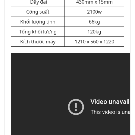
Dây đai
430mm x 15mm
Công suất
2100w
Khối lượng tịnh
66kg
Tổng khối lượng
120kg
Kích thước máy
1210 x 560 x 1220