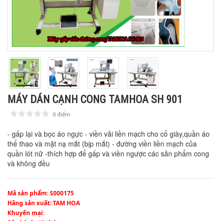
MÁY DÁN CẠNH CONG TAMHOA SH 901
0 điểm
1
2
3
4
5
- gấp lại và bọc áo ngực - viền vải liền mạch cho cổ giày,quần áo
thể thao và mặt nạ mắt (bịp mắt) - đường viền liền mạch của
quần lót nữ -thích hợp để gấp và viền ngược các sản phẩm cong
và không đều
Mã sản phẩm
: S000175
Hãng sản xuất
: TAM HOA
Khuyến mại
: