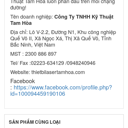
Thuật Tam Hòa luôn phấn đấu trên mỗi chặng
đường!
Tên doanh nghiệp:
Công Ty TNHH Kỹ Thuật
Tam Hòa
Địa chỉ: Lô V-2.2, Đường N1, Khu công nghiệp
Quế Võ II, Xã Ngọc Xá, Thị Xã Quế Võ, Tỉnh
Bắc Ninh, Việt Nam
MST : 2300 886 897
Tel/ Fax :02223-634129 /0948240946
Website: thietbilasertamhoa.com
Facebook
:
https://www.facebook.com/profile.php?
id=100094459190106
SẢN PHẨM CÙNG LOẠI