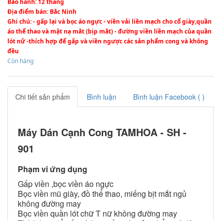
Bảo hành
: 12 tháng
Địa điểm bán
: Bắc Ninh
Ghi chú
: - gấp lại và bọc áo ngực - viền vải liền mạch cho cổ giày,quần
áo thể thao và mặt nạ mắt (bịp mắt) - đường viền liền mạch của quần
lót nữ -thích hợp để gấp và viền ngược các sản phẩm cong và không
đều
Còn hàng
Chi tiết sản phẩm
Bình luận
Bình luận Facebook (
)
Máy Dán Cạnh Cong TAMHOA - SH -
901
Phạm vi ứng dụng
Gấp viền ,bọc viền áo ngực
Bọc viền mũ giày, đồ thể thao, miếng bịt mắt ngủ
không đường may
Bọc viền quần lót chữ T nữ không đường may