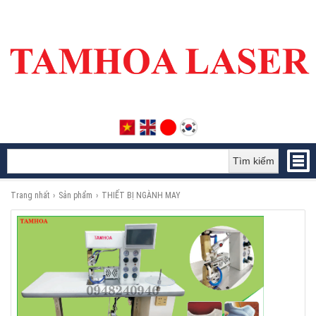
Tìm kiếm
Trang nhất
›
Sản phẩm
›
THIẾT BỊ NGÀNH MAY