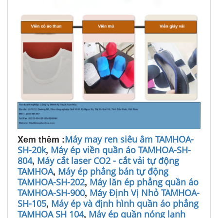
Xem thêm :
Máy may ren siêu âm TAMHOA-
,
SH-20k
Máy ép viền quần áo TAMHOA-SH-
,
804
Máy cắt laser CO2 - cắt vải tự động
,
TAMHOA
Máy ép phẳng bán tự động
,
TAMHOA-SH-202
Máy lăn ép phẳng quần áo
,
TAMHOA-SH-900
Máy Định Vị Nhỏ TAMHOA-
,
SH-105
Máy ép và định hình quần áo phẳng
,
TAMHOA SH 104
Máy ép quần nóng lạnh