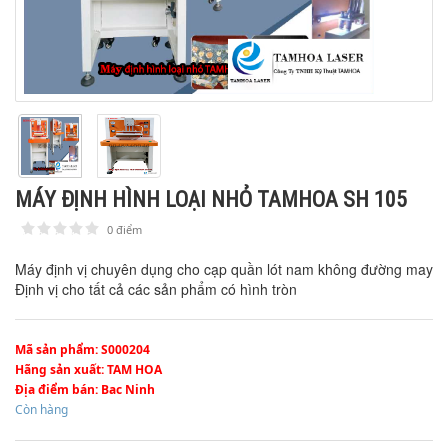
MÁY ĐỊNH HÌNH LOẠI NHỎ TAMHOA SH 105
0 điểm
1
2
3
4
5
Máy định vị chuyên dụng cho cạp quần lót nam không đường may
Định vị cho tất cả các sản phẩm có hình tròn
Mã sản phẩm
: S000204
Hãng sản xuất
: TAM HOA
Địa điểm bán
: Bac Ninh
Còn hàng