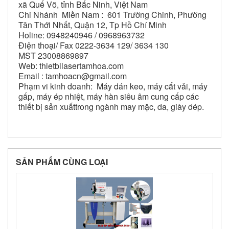
xã Quế Võ, tỉnh Bắc Ninh, Việt Nam
Chi Nhánh Miền Nam : 601 Trường Chinh, Phường
Tân Thới Nhất, Quận 12, Tp Hồ Chí Minh
Holine: 0948240946 / 0968963732
Điện thoại/ Fax 0222-3634 129/ 3634 130
MST 23008869897
Web: thietbilasertamhoa.com
Email : tamhoacn@gmail.com
Phạm vi kinh doanh: Máy dán keo, máy cắt vải, máy
gấp, máy ép nhiệt, máy hàn siêu âm cung cấp các
thiết bị sản xuấttrong ngành may mặc, da, giày dép.
SẢN PHẨM CÙNG LOẠI