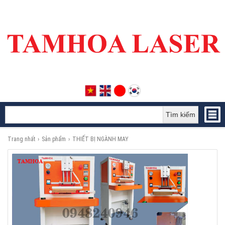
Tìm kiếm
Trang nhất
›
Sản phẩm
›
THIẾT BỊ NGÀNH MAY