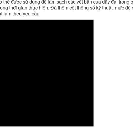
h có thể được sử dụng để làm sạch các vết bẩn của dây đai trong 
rong thời gian thực hiện. Đã thêm cột thông số kỹ thuật: mức độ 
ặt làm theo yêu cầu