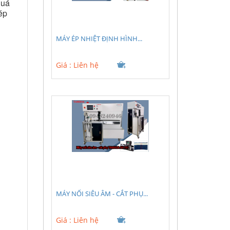
quá
ép
MÁY ÉP NHIỆT ĐỊNH HÌNH...
Giá :
Liên hệ
MÁY NỐI SIÊU ÂM - CẮT PHỤ...
Giá :
Liên hệ