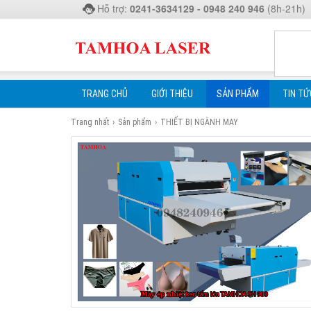
Hỗ trợ:
0241-3634129 - 0948 240 946
(8h-21h)
TRANG CHỦ
GIỚI THIỆU
SẢN PHẨM
TIN TỨ
Trang nhất
›
Sản phẩm
›
THIẾT BỊ NGÀNH MAY