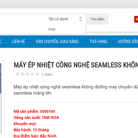
Tất cả danh
Tìm kiếm
mục
C
LIÊN HỆ
VẬN CHUYỂN, GIAO HÀNG
TRẢ HÀNG
HƯỚNG DẪ
MÁY ÉP NHIỆT CÔNG NGHỆ SEAMLESS KHÔ
5 điểm
1
2
3
4
5
Máy ép nhiệt công nghệ seamless không đường may chuyên dùng 
saemless mảng lớn
Mã sản phẩm
: S000165
Hãng sản xuất
: TAM HOA
Khuyến mại
:
Bảo hành
: 12 tháng
Địa điểm bán
: Bắc Ninh