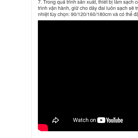
7. Trong quá trình sản xuất, thiết bị làm sạc
trình vận hành, giữ cho dây đai luôn sạch sẽ t
nhiệt tùy chọn: 90/120/160/180cm và có thể đ