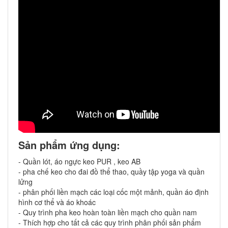
Sản phẩm ứng dụng:
- Quần lót, áo ngực keo PUR , keo AB
- pha chế keo cho đai đồ thể thao, quầy tập yoga và quần
lửng
- phân phối liền mạch các loại cốc một mảnh, quần áo định
hình cơ thể và áo khoác
- Quy trình pha keo hoàn toàn liền mạch cho quần nam
- Thích hợp cho tất cả các quy trình phân phối sản phẩm