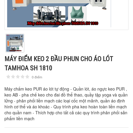
MÁY ĐIỂM KEO 2 ĐẦU PHUN CHO ÁO LÓT
TAMHOA SH 1810
0 điểm
1
2
3
4
5
Máy chấm keo PUR áo lót tự động - Quần lót, áo ngực keo PUR ,
keo AB - pha chế keo cho đai đồ thể thao, quầy tập yoga và quần
lửng - phân phối liền mạch các loại cốc một mảnh, quần áo định
hình cơ thể và áo khoác - Quy trình pha keo hoàn toàn liền mạch
cho quần nam - Thích hợp cho tất cả các quy trình phân phối sản
phẩm liền mạch