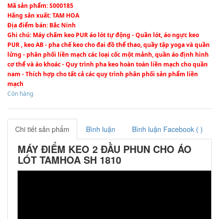
Mã sản phẩm
: S000185
Hãng sản xuất
: TAM HOA
Địa điểm bán
: Bắc Ninh
Ghi chú
: Máy chấm keo PUR áo lót tự động - Quần lót, áo ngực keo
PUR , keo AB - pha chế keo cho đai đồ thể thao, quầy tập yoga và quần
lửng - phân phối liền mạch các loại cốc một mảnh, quần áo định hình
cơ thể và áo khoác - Quy trình pha keo hoàn toàn liền mạch cho quần
nam - Thích hợp cho tất cả các quy trình phân phối sản phẩm liền
mạch
Còn hàng
Chi tiết sản phẩm
Bình luận
Bình luận Facebook (
)
MÁY ĐIỂM KEO 2 ĐẦU PHUN CHO ÁO
LÓT TAMHOA SH 1810