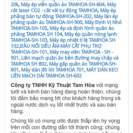
,
,
20k
Máy ép viền quần áo TAMHOA-SH-804
Máy
,
cắt laser CO2 - cắt vải tự động TAMHOA
Máy ép
,
phẳng bán tự động TAMHOA-SH-202
Máy lăn ép
,
phẳng quần áo TAMHOA-SH-900
Máy Định Vị Nhỏ
,
TAMHOA-SH-105
Máy ép và định hình quần áo
,
phẳng TAMHOA SH 104
Máy ép quần nóng lạnh
,
TAMHOA-SH-103
Máy ép nhiệt tỉ lệ TAMHOA SH
,
102
ĐẦU NỐI SIÊU ÂM-MÁY CẮT PHỤ TRỢ
,
TAMHOA-SH-101
Máy may viền TAMHOA - SH -
,
901
Liền mạch quần áo bên đường may chắp vá
,
TAMHOA SH 802
Máy gấp quần áo TAMHOA-SH-
,
,
801
Máy dán đồ lót TAMHOA 701
MÁY DÁN KEO
LIỀN MẠCH DÀI TAMHOA SH-602
với mạng
Công ty TNHH Kỹ Thuật Tam Hòa
lưới và kênh bán hàng đang hoàn thiện, chúng
tôi đảm bảo mang tới cho khách hàng trong và
ngoài nước dịch vụ tốt nhất trước và sau bán
hàng.
Chúng tôi có mong ước được thắp lên hy vọng
trên mỗi con đường dẫn tới thành công; chúng