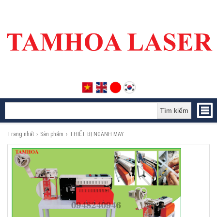
Tìm kiếm
Trang nhất
›
Sản phẩm
›
THIẾT BỊ NGÀNH MAY