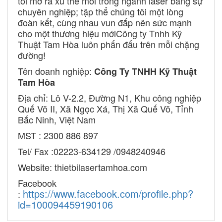
tôi mở ra xu thế mới trong ngành laser bằng sự
chuyên nghiệp; tập thể chúng tôi một lòng
đoàn kết, cùng nhau vun đắp nên sức mạnh
cho một thương hiệu mớiCông ty Tnhh Kỹ
Thuật Tam Hòa luôn phấn đấu trên mỗi chặng
đường!
Tên doanh nghiệp:
Công Ty TNHH Kỹ Thuật
Tam Hòa
Địa chỉ: Lô V-2.2, Đường N1, Khu công nghiệp
Quế Võ II, Xã Ngọc Xá, Thị Xã Quế Võ, Tỉnh
Bắc Ninh, Việt Nam
MST : 2300 886 897
Tel/ Fax :02223-634129 /0948240946
Website: thietbilasertamhoa.com
Facebook
https://www.facebook.com/profile.php?
:
id=100094459190106