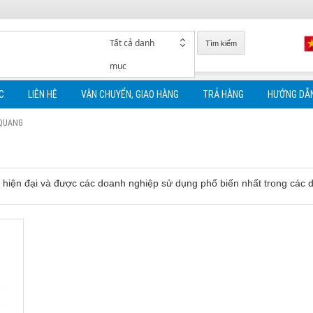
Tất cả danh
Tìm kiếm
mục
C
LIÊN HỆ
VẬN CHUYỂN, GIAO HÀNG
TRẢ HÀNG
HƯỚNG DẪ
 QUANG
 hiện đại và được các doanh nghiệp sử dụng phổ biến nhất trong các