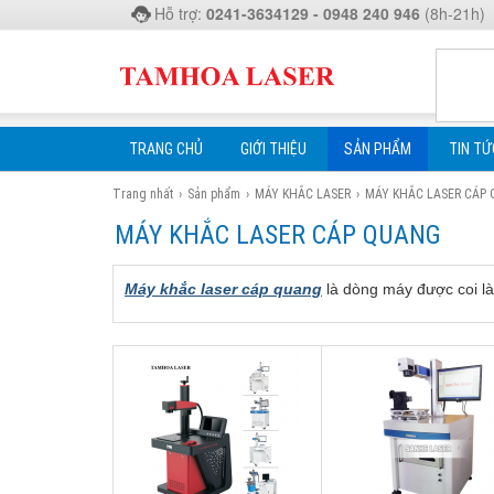
Hỗ trợ:
0241-3634129 - 0948 240 946
(8h-21h)
TRANG CHỦ
GIỚI THIỆU
SẢN PHẨM
TIN TỨ
Trang nhất
›
Sản phẩm
›
MÁY KHẮC LASER
›
MÁY KHẮC LASER CÁP
MÁY KHẮC LASER CÁP QUANG
Máy khắc laser cáp quang
là dòng máy được coi là