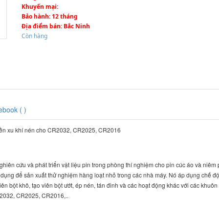
Khuyến mại
:
Bảo hành
: 12 tháng
Địa điểm bán
: Bắc Ninh
Còn hàng
ebook (
)
tiền xu khí nén cho CR2032, CR2025, CR2016
iên cứu và phát triển vật liệu pin trong phòng thí nghiệm cho pin cúc áo và niêm
ử dụng để sản xuất thử nghiệm hàng loạt nhỏ trong các nhà máy. Nó áp dụng chế độ
iên bột khô, tạo viên bột ướt, ép nén, tán đinh và các hoạt động khác với các khuôn
R2032, CR2025, CR2016,..