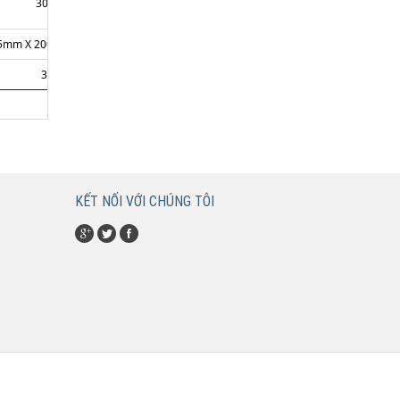
30 mm
5mm X 200mm X 335mm
30kg
KẾT NỐI VỚI CHÚNG TÔI