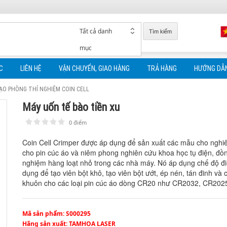
Tất cả danh
Tìm kiếm
mục
C
LIÊN HỆ
VẬN CHUYỂN, GIAO HÀNG
TRẢ HÀNG
HƯỚNG DẪ
TẠO PHÒNG THÍ NGHIỆM COIN CELL
Máy uốn tế bào tiền xu
0 điểm
1
2
3
4
5
Coin Cell Crimper được áp dụng để sản xuất các mẫu cho nghiên 
cho pin cúc áo và niêm phong nghiên cứu khoa học tụ điện, đồn
nghiệm hàng loạt nhỏ trong các nhà máy. Nó áp dụng chế độ đi
dụng để tạo viên bột khô, tạo viên bột ướt, ép nén, tán đinh v
khuôn cho các loại pin cúc áo dòng CR20 như CR2032, CR2025
Mã sản phẩm
: S000295
Hãng sản xuất
: TAMHOA LASER