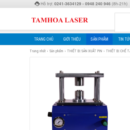
Hỗ trợ:
0241-3634129 - 0948 240 946
(8h-21h)
TRANG CHỦ
GIỚI THIỆU
SẢN PHẨM
TIN TỨ
Trang nhất
›
Sản phẩm
›
THIẾT BỊ SẢN XUẤT PIN
›
THIẾT BỊ CHẾ 