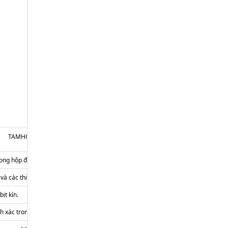
TAMHOA-BPS-1
rong hộp đựng găng tay).
và các thiết bị khác.
ịt kín.
nh xác trong khoảng ±0.5 phần trăm.