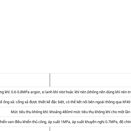
g khí: 0.6-0.8MPa argon, xi lanh khí nitơ hoặc khí nén (không nên dùng khí nén t
kế ống xả: cổng xả được thiết kế đặc biệt, có thể kết nối bên ngoài thông qua KF40 
Mức tiêu thụ không khí: khoảng 480ml mức tiêu thụ không khí cho một lần b
khiển van điều khiển thủ công, áp suất 1MPa, áp suất khuyến nghị 0.7MPa, độ chí