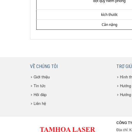
đột quỵ niêm phong
kích thước
Cân nặng
VỀ CHÚNG TÔI
TRỢ GI
Giới thiệu
Hình t
Tin tức
Hướng 
Hỏi đáp
Hướng 
Liên hệ
CÔNG TY
Địa chỉ: