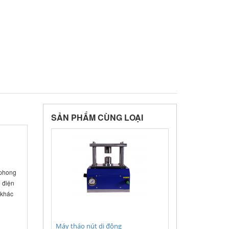
SẢN PHẨM CÙNG LOẠI
 phong
 điện
 khác
Máy tháo nút di động