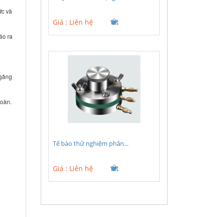
ức và
Giá :
Liên hệ
áo ra
 găng
toàn.
Tế bào thử nghiệm phân...
Giá :
Liên hệ