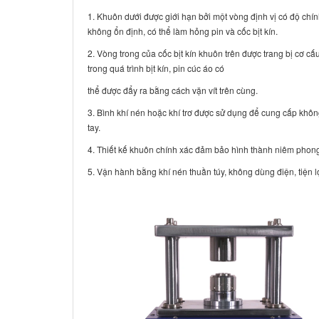
1. Khuôn dưới được giới hạn bởi một vòng định vị có độ chí
không ổn định, có thể làm hỏng pin và cốc bịt kín.
2. Vòng trong của cốc bịt kín khuôn trên được trang bị cơ cấu
trong quá trình bịt kín, pin cúc áo có
thể được đẩy ra bằng cách vặn vít trên cùng.
3. Bình khí nén hoặc khí trơ được sử dụng để cung cấp khô
tay.
4. Thiết kế khuôn chính xác đảm bảo hình thành niêm phong c
5. Vận hành bằng khí nén thuần túy, không dùng điện, tiện l