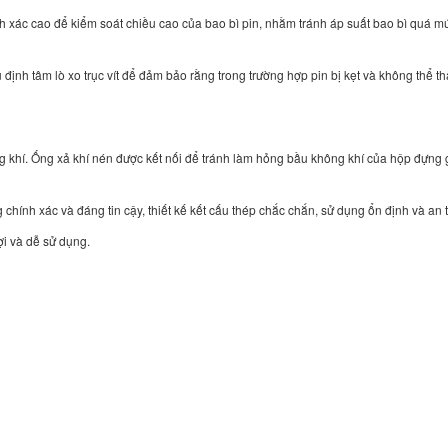
nh xác cao để kiểm soát chiều cao của bao bì pin, nhằm tránh áp suất bao bì quá m
 định tâm lò xo trục vít để đảm bảo rằng trong trường hợp pin bị kẹt và không thể th
ng khí. Ống xả khí nén được kết nối để tránh làm hỏng bầu không khí của hộp đựng
hính xác và đáng tin cậy, thiết kế kết cấu thép chắc chắn, sử dụng ổn định và an 
ợi và dễ sử dụng.