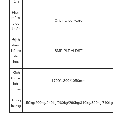
ẩm
Phần
mềm
Original software
điều
khiển
Định
dạng
hỗ trợ
BMP PLT AI DST
đồ
họa
Kích
thước
1700*1300*1050mm
bên
ngoài
Trọng
150kg/200kg/240kg/260kg/290kg/310kg/320kg/390kg
lượng