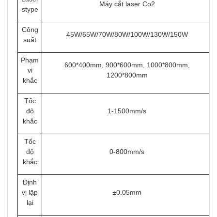
Máy cắt laser Co2
stype
Công
45W/65W/70W/80W/100W/130W/150W
suất
Phạm
600*400mm, 900*600mm, 1000*800mm,
vi
1200*800mm
khắc
Tốc
độ
1-1500mm/s
khắc
Tốc
độ
0-800mm/s
khắc
Định
vị lặp
±0.05mm
lại