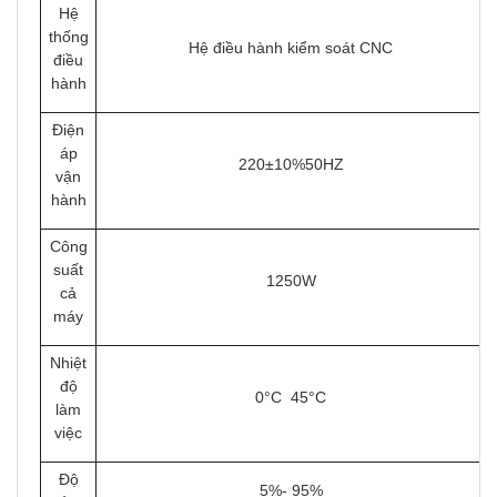
Hệ
thống
Hệ điều hành kiểm soát CNC
điều
hành
Điện
áp
220±10%50HZ
vận
hành
Công
suất
1250W
cả
máy
Nhiệt
độ
0°C 45°C
làm
việc
Độ
5%- 95%