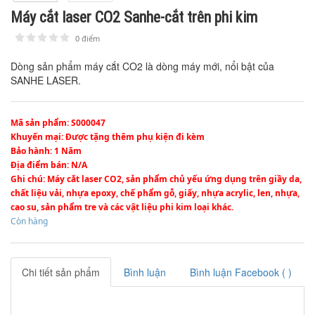
Máy cắt laser CO2 Sanhe-cắt trên phi kim
0 điểm
1
2
3
4
5
Dòng sản phẩm máy cắt CO2 là dòng máy mới, nổi bật của
SANHE LASER.
Mã sản phẩm
: S000047
Khuyến mại
: Được tặng thêm phụ kiện đi kèm
Bảo hành
: 1 Năm
Địa điểm bán
: N/A
Ghi chú
: Máy cắt laser CO2, sản phẩm chủ yếu ứng dụng trên giầy da,
chất liệu vải, nhựa epoxy, chế phẩm gỗ, giấy, nhựa acrylic, len, nhựa,
cao su, sản phẩm tre và các vật liệu phi kim loại khác.
Còn hàng
Chi tiết sản phẩm
Bình luận
Bình luận Facebook (
)