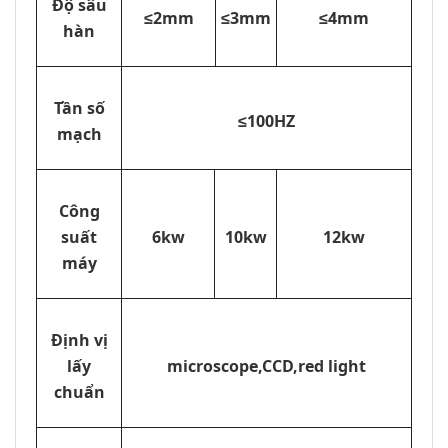
Độ sâu
≤2mm
≤3mm
≤4mm
hàn
Tần số
≤100HZ
mạch
Công
suất
6kw
10kw
12kw
máy
Định vị
lấy
microscope,CCD,red light
chuẩn