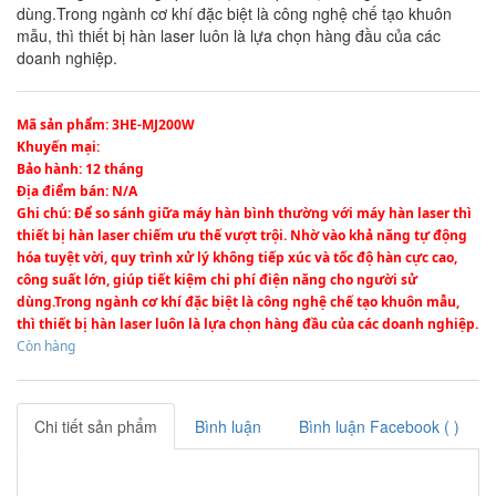
dùng.Trong ngành cơ khí đặc biệt là công nghệ chế tạo khuôn
mẫu, thì thiết bị hàn laser luôn là lựa chọn hàng đầu của các
doanh nghiệp.
Mã sản phẩm
: 3HE-MJ200W
Khuyến mại
:
Bảo hành
: 12 tháng
Địa điểm bán
: N/A
Ghi chú
: Để so sánh giữa máy hàn bình thường với máy hàn laser thì
thiết bị hàn laser chiếm ưu thế vượt trội. Nhờ vào khả năng tự động
hóa tuyệt vời, quy trình xử lý không tiếp xúc và tốc độ hàn cực cao,
công suất lớn, giúp tiết kiệm chi phí điện năng cho người sử
dùng.Trong ngành cơ khí đặc biệt là công nghệ chế tạo khuôn mẫu,
thì thiết bị hàn laser luôn là lựa chọn hàng đầu của các doanh nghiệp.
Còn hàng
Chi tiết sản phẩm
Bình luận
Bình luận Facebook (
)