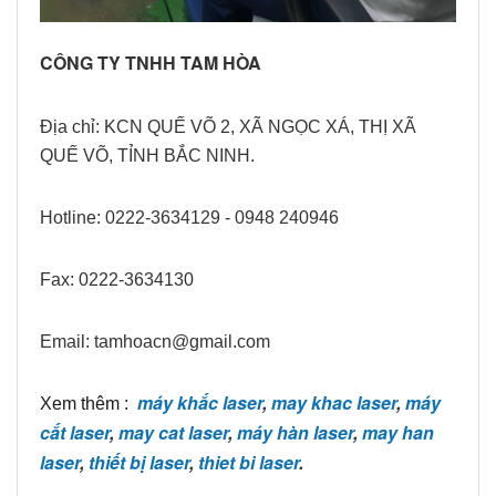
CÔNG TY TNHH TAM HÒA
Địa chỉ: KCN QUẾ VÕ 2, XÃ NGỌC XÁ, THỊ XÃ
QUẾ VÕ, TỈNH BẮC NINH.
Hotline: 0222-3634129 - 0948 240946
Fax: 0222-3634130
Email: tamhoacn@gmail.com
máy khắc laser
,
may khac laser
,
máy
Xem thêm :
cắt laser
,
may cat laser
,
máy hàn laser
,
may han
laser
,
thiết bị laser
,
thiet bi laser
.