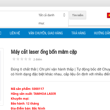
Tất cả danh
Tìm kiếm
mục
C
LIÊN HỆ
VẬN CHUYỂN, GIAO HÀNG
TRẢ HÀNG
HƯỚNG DẪ
Máy cắt laser ống bốn mâm cặp
2 điểm
1
2
3
4
5
Đúng 0 chất thải | Chi phí vận hành thấp | Tự động bốc dỡ Chuy
có hình dạng đặc biệt khác nhau, cấp liệu ổn định với nhiều điể
Mã sản phẩm
: S000117
Hãng sản xuất
: TAMHOA LASER
Khuyến mại
:
Bảo hành
: 12 tháng
Địa điểm bán
: Bắc Ninh