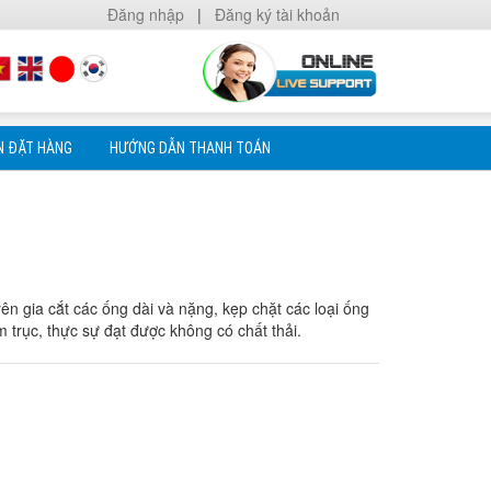
Đăng nhập
|
Đăng ký tài khoản
N ĐẶT HÀNG
HƯỚNG DẪN THANH TOÁN
ên gia cắt các ống dài và nặng, kẹp chặt các loại ống
m trục, thực sự đạt được không có chất thải.