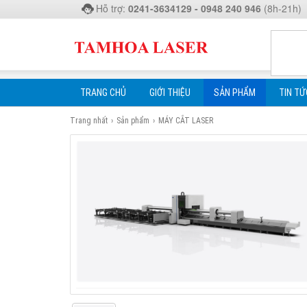
Hỗ trợ:
0241-3634129 - 0948 240 946
(8h-21h)
TRANG CHỦ
GIỚI THIỆU
SẢN PHẨM
TIN TỨ
Trang nhất
›
Sản phẩm
›
MÁY CẮT LASER