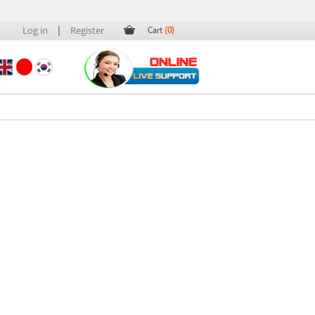
|
Log in
Register
Cart
(0)