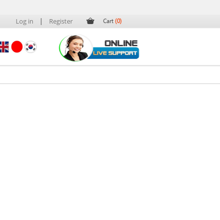
|
Log in
Register
Cart
(0)