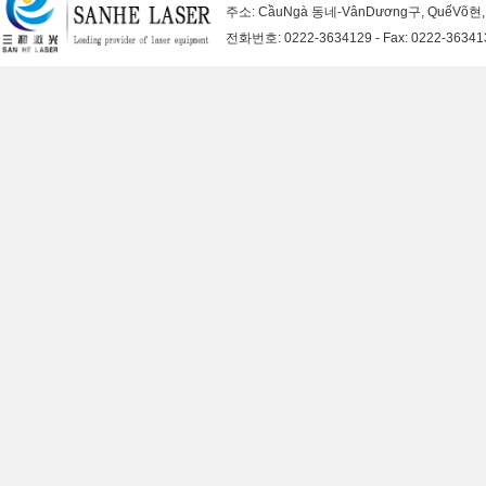
주소: CầuNgà 동네-VânDương구, QuếVõ현,
전화번호: 0222-3634129 - Fax: 0222-363413