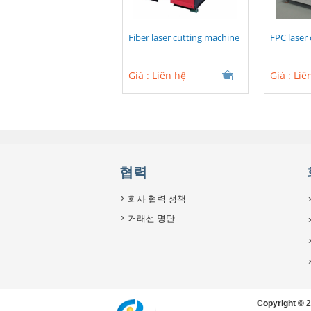
Fiber laser cutting machine
FPC laser
Giá :
Liên hệ
Giá :
Liê
협력
회사 협력 정책
거래선 명단
Copyright © 